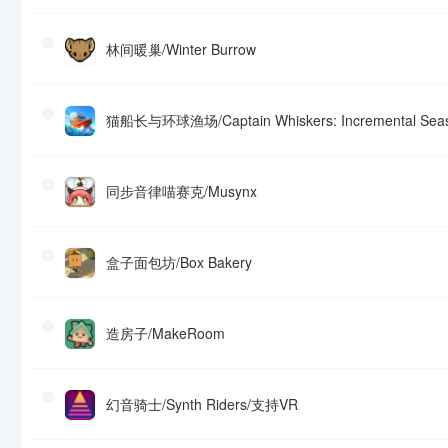
林间暖巢/Winter Burrow
猫船长与环球渔场/Captain Whiskers: Incremental Sea
同步音律喵赛克/Musynx
盒子面包坊/Box Bakery
造房子/MakeRoom
幻音骑士/Synth Riders/支持VR