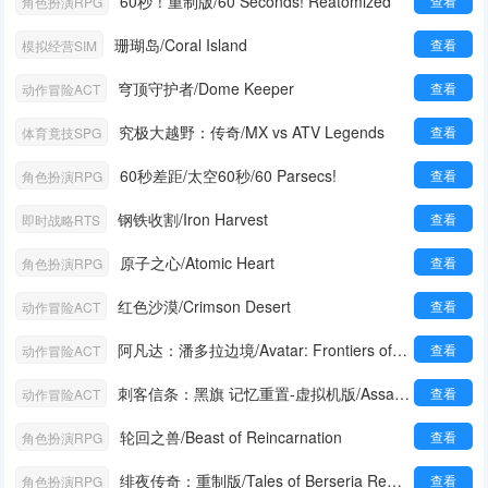
60秒！重制版/60 Seconds! Reatomized
查看
角色扮演RPG
珊瑚岛/Coral Island
查看
模拟经营SIM
穹顶守护者/Dome Keeper
查看
动作冒险ACT
究极大越野：传奇/MX vs ATV Legends
查看
体育竟技SPG
60秒差距/太空60秒/60 Parsecs!
查看
角色扮演RPG
钢铁收割/Iron Harvest
查看
即时战略RTS
原子之心/Atomic Heart
查看
角色扮演RPG
红色沙漠/Crimson Desert
查看
动作冒险ACT
阿凡达：潘多拉边境/Avatar: Frontiers of Pandora
查看
动作冒险ACT
刺客信条：黑旗 记忆重置-虚拟机版/Assassin's Creed Black Flag Resynced HYPERVISOR
查看
动作冒险ACT
轮回之兽/Beast of Reincarnation
查看
角色扮演RPG
绯夜传奇：重制版/Tales of Berseria Remastered
查看
角色扮演RPG