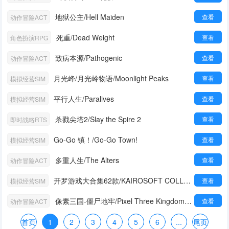
地狱公主/Hell Maiden
查看
动作冒险ACT
死重/Dead Weight
查看
角色扮演RPG
致病本源/Pathogenic
查看
动作冒险ACT
月光峰/月光岭物语/Moonlight Peaks
查看
模拟经营SIM
平行人生/Paralives
查看
模拟经营SIM
杀戮尖塔2/Slay the Spire 2
查看
即时战略RTS
Go-Go 镇！/Go-Go Town!
查看
模拟经营SIM
多重人生/The Alters
查看
动作冒险ACT
开罗游戏大合集62款/KAIROSOFT COLLECTION GAMES
查看
模拟经营SIM
像素三国-僵尸地牢/Pixel Three Kingdoms: Zombie Dungeon
查看
动作冒险ACT
首页
1
2
3
4
5
6
...
尾页