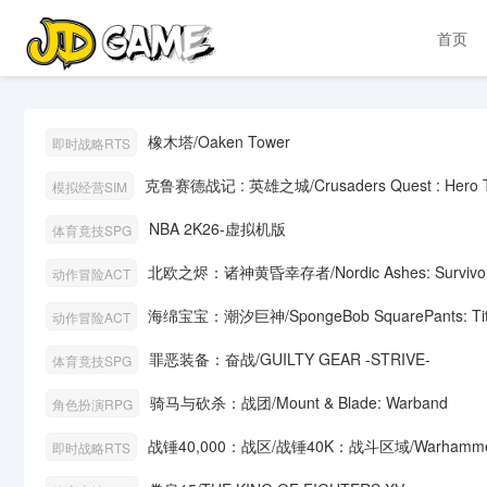
首页
橡木塔/Oaken Tower
即时战略RTS
克鲁赛德战记 : 英雄之城/Crusaders Quest : Hero 
模拟经营SIM
NBA 2K26-虚拟机版
体育竟技SPG
北欧之烬：诸神黄昏幸存者/Nordic Ashes: Survivors
动作冒险ACT
海绵宝宝：潮汐巨神/SpongeBob SquarePants: Titan
动作冒险ACT
罪恶装备：奋战/GUILTY GEAR -STRIVE-
体育竟技SPG
骑马与砍杀：战团/Mount & Blade: Warband
角色扮演RPG
战锤40,000：战区/战锤40K：战斗区域/Warhammer 40,
即时战略RTS