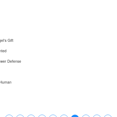
l's Gift
ted
er Defense
Human