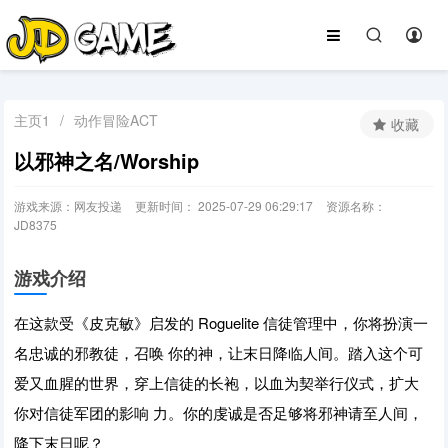
主页1
/
动作冒险ACT
收藏
以邪神之名/Worship
游戏来源：网友投递
更新时间： 2025-07-29 06:29:17
资源名称：
JD8375
游戏介绍
在这款受《皮克敏》启发的 Roguelite 信徒管理中，你将扮演一
名忠诚的邪教徒，召唤 你的神，让末日降临人间。踏入这个可
爱又血腥的世界，穿上信徒的长袍，以血为契举行仪式，扩大
你对信徒军团的影响 力。你的虔诚是否足够将邪神请至人间，
降下末日呢？